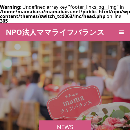
Warning
: Undefined array key "footer_links_bg__img" in
/home/mamabara/mamabara.net/public_html/npo/wp
content/themes/switch_tcd063/inc/head.php
on line
305
NPO法人ママライフバランス
NEWS