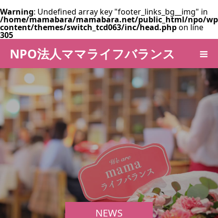
Warning
: Undefined array key "footer_links_bg__img" in
/home/mamabara/mamabara.net/public_html/npo/wp
content/themes/switch_tcd063/inc/head.php
on line
305
NPO法人ママライフバランス
NEWS