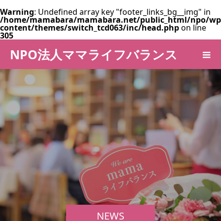
Warning
: Undefined array key "footer_links_bg__img" in
/home/mamabara/mamabara.net/public_html/npo/wp
content/themes/switch_tcd063/inc/head.php
on line
305
NPO法人ママライフバランス
NEWS