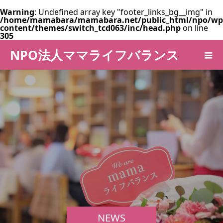
Warning
: Undefined array key "footer_links_bg__img" in
/home/mamabara/mamabara.net/public_html/npo/wp
content/themes/switch_tcd063/inc/head.php
on line
305
NPO法人ママライフバランス
NEWS