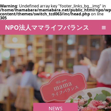
Warning
: Undefined array key "footer_links_bg__img" in
/home/mamabara/mamabara.net/public_html/npo/wp
content/themes/switch_tcd063/inc/head.php
on line
305
NPO法人ママライフバランス
NEWS