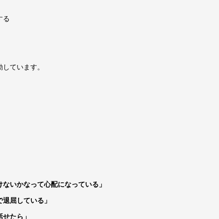
する
動しています。
けないかなって心配になっている」
で退屈している」
話せたら」