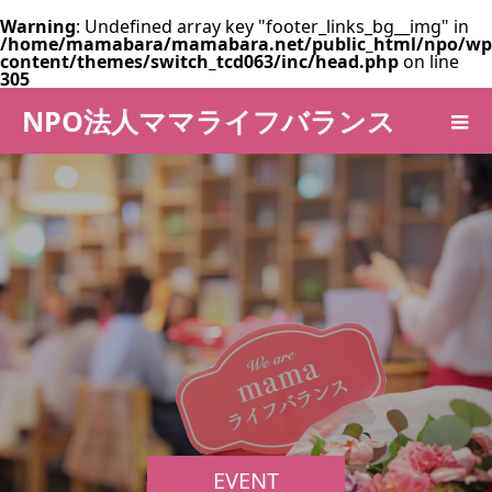
Warning
: Undefined array key "footer_links_bg__img" in
/home/mamabara/mamabara.net/public_html/npo/wp
content/themes/switch_tcd063/inc/head.php
on line
305
NPO法人ママライフバランス
EVENT