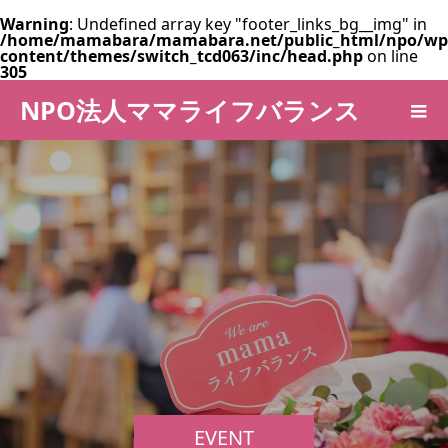
Warning
: Undefined array key "footer_links_bg__img" in
/home/mamabara/mamabara.net/public_html/npo/wp
content/themes/switch_tcd063/inc/head.php
on line
305
NPO法人ママライフバランス
EVENT